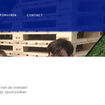
PONSOREN
CONTACT
Home
Speltakken
Welpen
r met de vrienden
gli, spoorzoeken