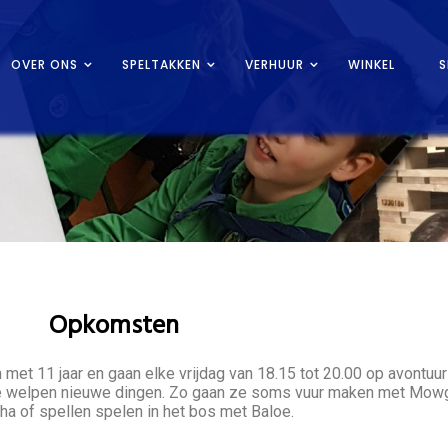
OVER ONS
SPELTAKKEN
VERHUUR
WINKEL
S
Opkomsten
n met 11 jaar en gaan elke vrijdag van 18.15 tot 20.00 op avontuu
 de welpen nieuwe dingen. Zo gaan ze soms vuur maken met Mow
a of spellen spelen in het bos met Baloe.