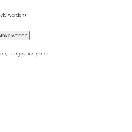
teld worden)
winkelwagen
ken
,
badges
,
verplicht