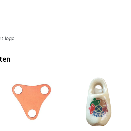
t logo
ten