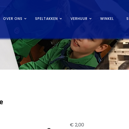
OVER ONS
SPELTAKKEN
VERHUUR
WINKEL
S
e
€
2,00